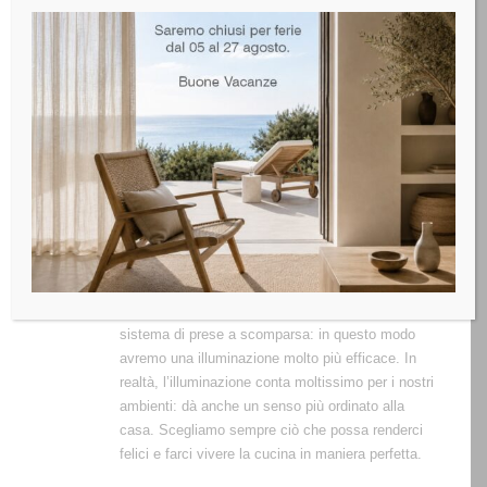
organizzare la cucina nel migliore dei modi. Per
esempio, avremo bisogno dei carrelli estraibili o
dei contenitori per raccogliere la differenziata. Nel
caso dei carrelli estraibili, sono ottimi per riporre la
frutta e la verdura, ma non solo.
Mettiamo nei nostri carrelli estraibili anche i nostri
utensili per cucinare, come ad esempio i prodotti
per i dolci e tanto altro. I contenitori per la
differenziata sono estremamente utili e importanti;
potremo sistemare la raccolta senza prendere
spazio altrove.
Possiamo anche eventualmente organizzare un
sistema di prese a scomparsa: in questo modo
avremo una illuminazione molto più efficace. In
realtà, l’illuminazione conta moltissimo per i nostri
ambienti: dà anche un senso più ordinato alla
casa. Scegliamo sempre ciò che possa renderci
felici e farci vivere la cucina in maniera perfetta.