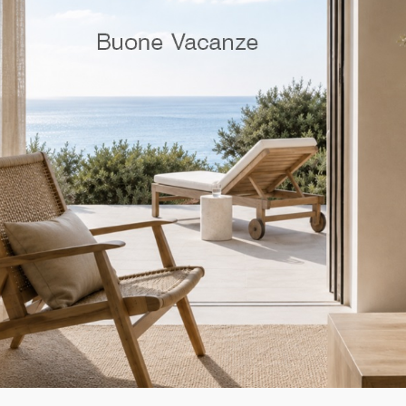
 Rete mod. Fulgore
Essedue Rete mod. Om
LEGGI TUTTO
LEGGI TUTTO