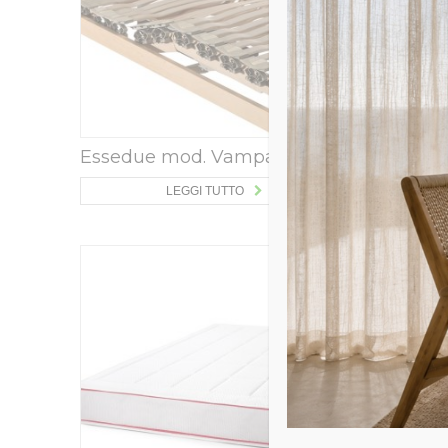
Essedue mod. Vampa
Essedue
LEGGI TUTTO