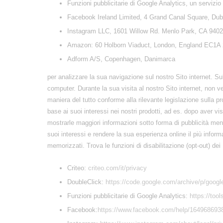
Funzioni pubblicitarie di Google Analytics, un servi
Facebook Ireland Limited, 4 Grand Canal Square, Dubli
Instagram LLC, 1601 Willow Rd. Menlo Park, CA 940
Amazon: 60 Holborn Viaduct, London, England EC1A
Adform A/S, Copenhagen, Danimarca
per analizzare la sua navigazione sul nostro Sito internet. Sul
computer. Durante la sua visita al nostro Sito internet, non ve
maniera del tutto conforme alla rilevante legislazione sulla pro
base ai suoi interessi nei nostri prodotti, ad es. dopo aver vi
mostrarle maggiori informazioni sotto forma di pubblicità ment
suoi interessi e rendere la sua esperienza online il più infor
memorizzati. Trova le funzioni di disabilitazione (opt-out) dei Fo
Criteo:
criteo.com/it/privacy
DoubleClick:
https://code.google.com/archive/p/google
Funzioni pubblicitarie di Google Analytics:
https://too
Facebook:
https://www.facebook.com/help/164968693