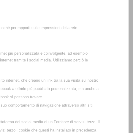
onché per rapporti sulle impressioni della rete.
nternet più personalizzata e coinvolgente, ad esempio
internet tramite i social media. Utilizziamo perciò le
ito internet, che creano un link tra la sua visita sul nostro
ebook a offrirle più pubblicità personalizzata, ma anche a
cebook si possono trovare
il suo comportamento di navigazione attraverso altri siti
ttaforma dei social media di un Fornitore di servizi terzo. Il
ervizi terzo i cookie che questi ha installato in precedenza