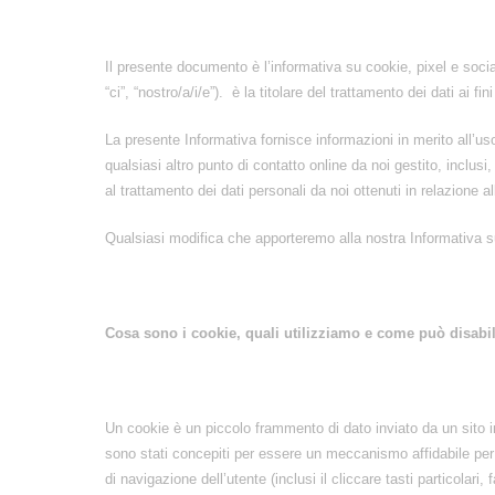
Il presente documento è l’informativa su cookie, pixel e socia
“ci”, “nostro/a/i/e”). è la titolare del trattamento dei dati ai fi
La presente Informativa fornisce informazioni in merito all’uso 
qualsiasi altro punto di contatto online da noi gestito, inclusi
al trattamento dei dati personali da noi ottenuti in relazione a
Qualsiasi modifica che apporteremo alla nostra Informativa s
Cosa sono i cookie, quali utilizziamo e come può disabili
Un cookie è un piccolo frammento di dato inviato da un sito i
sono stati concepiti per essere un meccanismo affidabile per pe
di navigazione dell’utente (inclusi il cliccare tasti particolari