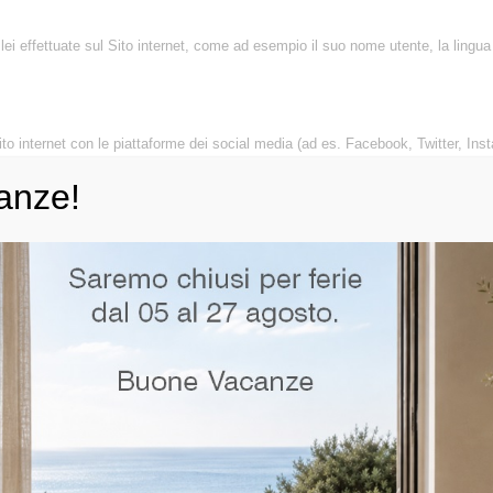
 lei effettuate sul Sito internet, come ad esempio il suo nome utente, la lingua
ito internet con le piattaforme dei social media (ad es. Facebook, Twitter, In
a. Consulti il sottostante paragrafo 3 in merito a pixel e social plug-in per sap
anze!
to al modo in cui i visitatori usano il Sito internet, per esempio di contare i 
Sito internet, le pagine che ha visitato e i link su cui ha cliccato. Questi cookie
 cui il Sito internet funziona.
Google, Inc. (“
Google
”), per analizzare il suo utilizzo del Sito internet. Le 
rite e memorizzate da Google su server negli USA. Prima del trasferimento le 
à per nostro conto per valutare il suo utilizzo del Sito internet, per redigere rappo
 il suo indirizzo IP a nessun altro dato in suo possesso. Tenga tuttavia presen
nt Google e ha dato a Google il permesso di utilizzare le informazioni del suo 