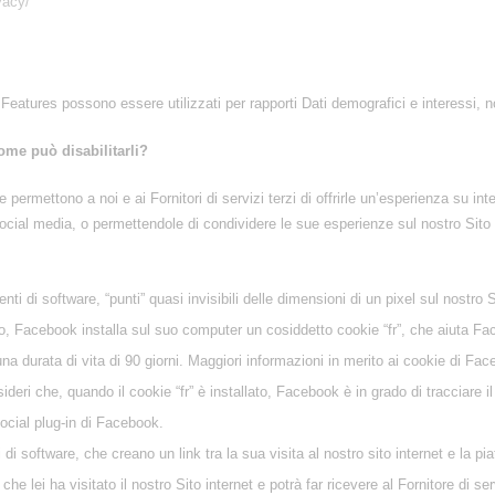
vacy/
Features possono essere utilizzati per rapporti Dati demografici e interessi, n
come può disabilitarli?
e permettono a noi e ai Fornitori di servizi terzi di offrirle un’esperienza su i
i social media, o permettendole di condividere le sue esperienze sul nostro Sito 
i di software, “punti” quasi invisibili delle dimensioni di un pixel sul nostro S
o, Facebook installa sul suo computer un cosiddetto cookie “fr”, che aiuta Fac
na durata di vita di 90 giorni. Maggiori informazioni in merito ai cookie di Fa
ideri che, quando il cookie “fr” è installato, Facebook è in grado di tracciare 
ocial plug-in di Facebook.
 di software, che creano un link tra la sua visita al nostro sito internet e la pia
che lei ha visitato il nostro Sito internet e potrà far ricevere al Fornitore di s