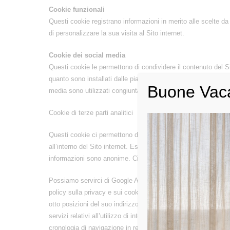
Cookie funzionali
Questi cookie registrano informazioni in merito alle scelte da
di personalizzare la sua visita al Sito internet.
Cookie dei social media
Questi cookie le permettono di condividere il contenuto del S
quanto sono installati dalle piattaforme stesse dei social medi
Buone Vac
media sono utilizzati congiuntamente ai social plug-in.
Cookie di terze parti analitici
Questi cookie ci permettono di raccogliere informazioni in meri
all’interno del Sito internet. Essi registrano la sua visita al 
informazioni sono anonime. Ciò ci aiuta a migliorare il modo in
Possiamo servirci di Google Analytics, un servizio fornito da 
policy sulla privacy e sui cookie di Google e saranno trasfe
otto posizioni del suo indirizzo IP. In seguito, Google le tratter
servizi relativi all’utilizzo di internet. Google non assocerà
cronologia di navigazione in rete e sull’app con il suo accou