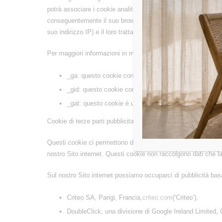
potrà associare i cookie analitici e le informazioni raccolte 
conseguentemente il suo browser; tuttavia, in tal caso potrà non 
suo indirizzo IP) e il loro trattamento,
scaricando e installand
Per maggiori informazioni in merito all’utilizzo dei suoi dati 
_ga: questo cookie contiene un valore unico per fare una 
_gid: questo cookie contiene un valore unico per fare un
_gat: questo cookie è utilizzato per bloccare le richies
Cookie di terze parti pubblicitari
Questi cookie ci permettono di fornirle pubblicità fatta su misur
nostro Sito internet. Questi cookie non raccolgono dati che la 
Sul nostro Sito internet possiamo occuparci di pubblicità basat
Criteo SA, Parigi, Francia,
criteo.com
(‘Criteo’),
DoubleClick, una divisione di Google Ireland Limited,