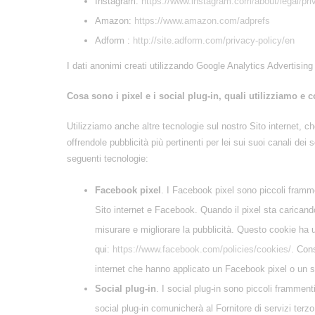
Instagram:
https://www.instagram.com/about/legal/pri
Amazon:
https://www.amazon.com/adprefs
Adform :
http://site.adform.com/privacy-policy/en
I dati anonimi creati utilizzando Google Analytics Advertising 
Cosa sono i pixel e i social plug-in, quali utilizziamo e 
Utilizziamo anche altre tecnologie sul nostro Sito internet, ch
offrendole pubblicità più pertinenti per lei sui suoi canali de
seguenti tecnologie:
Facebook pixel
. I Facebook pixel sono piccoli framment
Sito internet e Facebook. Quando il pixel sta caricand
misurare e migliorare la pubblicità. Questo cookie ha u
qui:
https://www.facebook.com/policies/cookies/
. Cons
internet che hanno applicato un Facebook pixel o un s
Social plug-in
. I social plug-in sono piccoli frammenti
social plug-in comunicherà al Fornitore di servizi terzo 