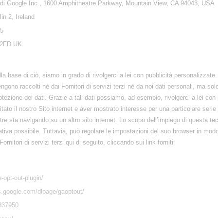
zio di Google Inc., 1600 Amphitheatre Parkway, Mountain View, CA 94043, USA
n 2, Ireland
25
 2FD UK
la base di ciò, siamo in grado di rivolgerci a lei con pubblicità personalizzate
ngono raccolti né dai Fornitori di servizi terzi né da noi dati personali, ma sol
tezione dei dati. Grazie a tali dati possiamo, ad esempio, rivolgerci a lei con p
sitato il nostro Sito internet e aver mostrato interesse per una particolare se
re sta navigando su un altro sito internet. Lo scopo dell’impiego di questa tecn
mativa possibile. Tuttavia, può regolare le impostazioni del suo browser in mod
rnitori di servizi terzi qui di seguito, cliccando sui link forniti:
-opt-out-plugin/
ls.google.com/dlpage/gaoptout/
837950