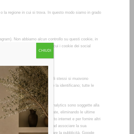
 o la regione in cui si trova. In questo modo siamo in grado
stagram). Non abbiamo alcun controllo su questi cookie, in
erne di più riguardo al modo in cui i cookie dei social
CHIUDI
visitatori e vedere in che modo gli stessi si muovono
 non raccolgono informazioni che la identificano; tutte le
informazioni generate da Google Analytics sono soggette alla
informazioni saranno anonimizzate, eliminando le ultime
rti in merito all’attività del Sito internet e per fornire altri
te che, se ha autorizzato Google ad associare la sua
account Google per personalizzare la pubblicità, Google