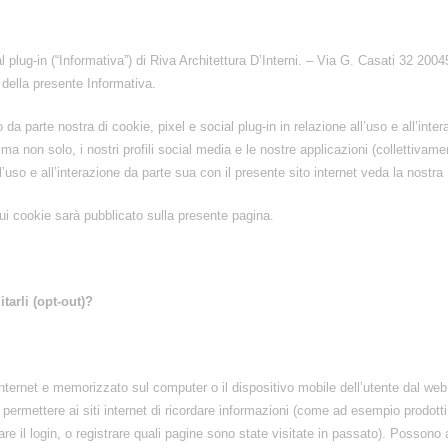
l plug-in (“Informativa”) di Riva Architettura D’Interni. – Via G. Casati 32 200
ni della presente Informativa.
da parte nostra di cookie, pixel e social plug-in in relazione all’uso e all’inte
, ma non solo, i nostri profili social media e le nostre applicazioni (collettivam
ll’uso e all’interazione da parte sua con il presente sito internet veda la nostra
ui cookie sarà pubblicato sulla presente pagina.
tarli (opt-out)?
nternet e memorizzato sul computer o il dispositivo mobile dell’utente dal web
rmettere ai siti internet di ricordare informazioni (come ad esempio prodotti aggi
, fare il login, o registrare quali pagine sono state visitate in passato). Possono