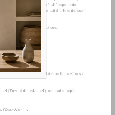
zo di cookie per le summenzionate finalità impostando
 disattivare la raccolta dei suoi dati di utilizzo (incluso il
tilizzati sul presente Sito internet sono:
odotti e servizi da lei manifestati durante la sua visita sul
terzi (“Fornitori di servizi terzi”), come ad esempio
 (‘DoubleClick’), e