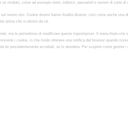
di un modulo, come ad esempio nomi, indirizzi, password e numeri di carte di c
e sul nostro sito. Cookie diversi hanno finalità diverse, così come anche una di
r prima che si elimini da sé.
nte, ma le permettono di modificare queste impostazioni. Il menu Aiuto che si
ncerne i cookie, in che modo ottenere una notifica dal browser quando riceve 
a lei precedentemente accettati, se lo desidera. Per scoprire come gestire i co