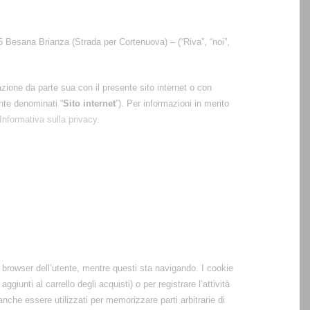
45 Besana Brianza (Strada per Cortenuova) – (“Riva”, “noi”,
razione da parte sua con il presente sito internet o con
ente denominati “
Sito internet
”). Per informazioni in merito
Informativa sulla privacy
.
 browser dell’utente, mentre questi sta navigando. I cookie
unti al carrello degli acquisti) o per registrare l’attività
 anche essere utilizzati per memorizzare parti arbitrarie di