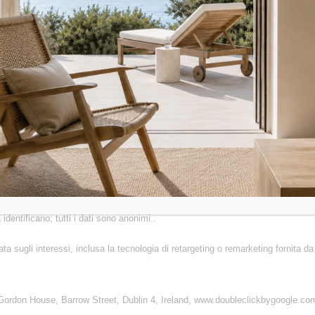
con i medesimi alle informazioni del suo account Google. Può rifiutare l’utiliz
essere in grado di utilizzare tutte le funzionalità del Sito internet. Può inoltre
o l’add-on
per il suo attuale browser.
da parte di Google.
visiti il sito internet di Google
. I cookie di Google Analytics u
distinzione tra i visitatori del sito internet e ha una durata di vita di 2 anni;
a distinzione tra i visitatori e ha una durata di vita di 24 ore;
te al server e ha una durata di vita di 10 minuti.
a in merito a siti internet di terzi, basata sugli interessi in merito ai nostri pr
identificano; tutti i dati sono anonimi..
a sugli interessi, inclusa la tecnologia di retargeting o remarketing fornita da 
 Gordon House, Barrow Street, Dublin 4, Ireland, www.doubleclickbygoogle.com,