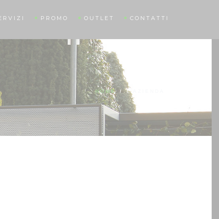
ERVIZI
PROMO
OUTLET
CONTATTI
HOME
/
L’AZIENDA