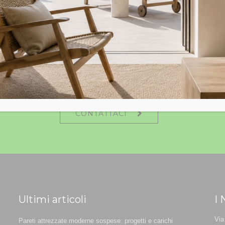
SCOPRI DI PIÙ
CONTATTACI
Ultimi articoli
I 
Via
Pareti attrezzate moderne sospese: progetti e carichi