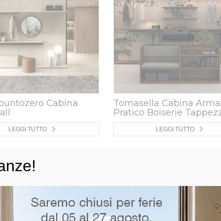
puntozero Cabina
Tomasella Cabina Arma
all
Pratico Boiserie Tappez
LEGGI TUTTO
LEGGI TUTTO
anze!