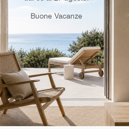
la Ante CHiusura
Tomasella Cabina Arma
ors Libro
Isole
LEGGI TUTTO
LEGGI TUTTO