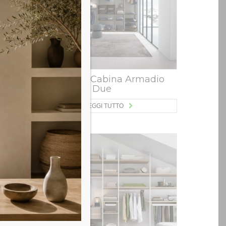
dio
Tomasella Cabina Armadio
mod. Doxa Due
LEGGI TUTTO