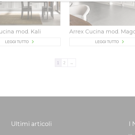
ucina mod. Kali
Arrex Cucina mod. Mag
LEGGI TUTTO
LEGGI TUTTO
1
2
→
Ultimi articoli
I 