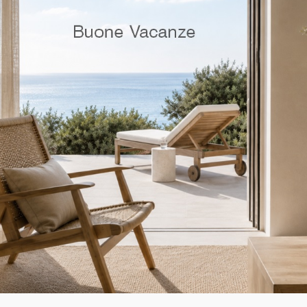
ier Cucina Melograno
Snaidero Cucina mod. 
Elegance
LEGGI TUTTO
LEGGI TUTTO