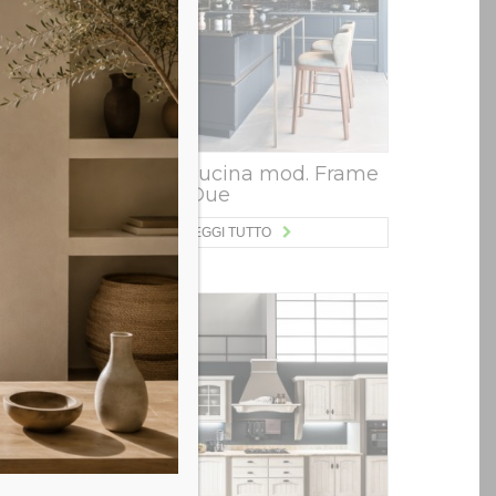
Frame
Snaidero Cucina mod. Frame
Elegance Due
LEGGI TUTTO