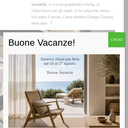
socialità
: si cucina guardando il living, si
chiacchiera con gli ospiti, si fa colazione senza
occupare il tavolo. Come direbbe George Clooney,
what else
?
Buone Vacanze!
CHIUDI