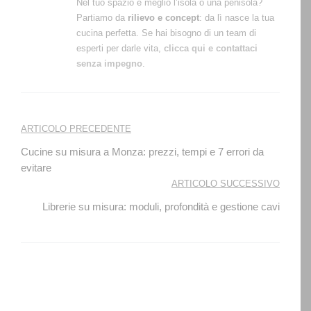
Nel tuo spazio è meglio l’isola o una penisola?
Partiamo da
rilievo e concept
: da lì nasce la tua
cucina perfetta. Se hai bisogno di un team di
esperti per darle vita,
clicca qui e contattaci
senza impegno
.
Navigazione
ARTICOLO PRECEDENTE
articoli
Cucine su misura a Monza: prezzi, tempi e 7 errori da
evitare
ARTICOLO SUCCESSIVO
Librerie su misura: moduli, profondità e gestione cavi