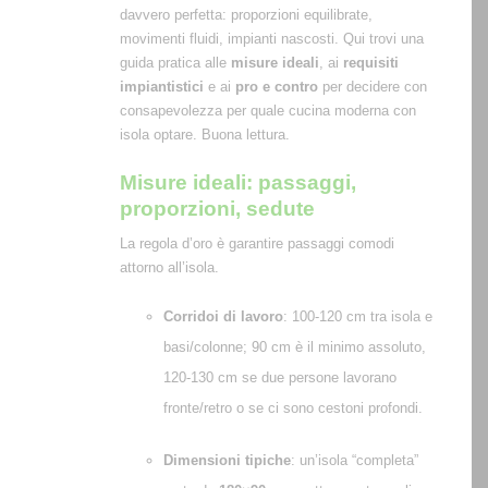
davvero perfetta: proporzioni equilibrate,
movimenti fluidi, impianti nascosti. Qui trovi una
guida pratica alle
misure ideali
, ai
requisiti
impiantistici
e ai
pro e contro
per decidere con
consapevolezza per quale cucina moderna con
isola optare. Buona lettura.
Misure ideali: passaggi,
proporzioni, sedute
La regola d’oro è garantire passaggi comodi
attorno all’isola.
Corridoi di lavoro
: 100-120 cm tra isola e
basi/colonne; 90 cm è il minimo assoluto,
120-130 cm se due persone lavorano
fronte/retro o se ci sono cestoni profondi.
Dimensioni tipiche
: un’isola “completa”