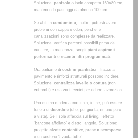
Soluzione:
penisola
o isola compatta 150×80 cm,
mantenendo passaggi da almeno 100 cm.
Se abiti in
condominio
, inoltre, potresti avere
problemi con cappa e odori, perché le
canalizzazioni sono complesse da realizzare.
Soluzione: verifica percorsi possibili prima del
cantiere; in mancanza, scegli
piani aspiranti
performanti
e
ricambi filtri programmati
.
Ora parliamo di
costi impiantistici
. Tracce a
pavimento e rinforzi strutturali possono incidere.
Soluzione:
centralizza lavello o cottura
(non
entrambi) e usa vani tecnici per ridurre lavorazioni.
Una cucina moderna con isola, infine, può essere
foriera di
disordine
(che, per giunta, rimane pure
a vista). Se l’isola affaccia sul living, l’effetto
“bancone affollato” è dietro l’angolo. Soluzione:
progetta
alzate contenitive
,
prese a scomparsa
e un cestone “svuota-tutto”.