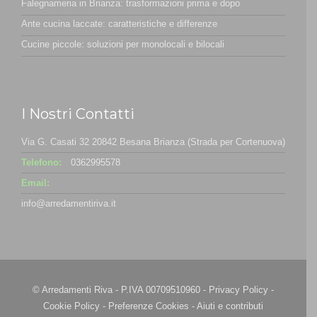
Falegnameria in Brianza: trasformazioni prima e dopo
Ante cucina laccate: caratteristiche e differenze
Cucine piccole: soluzioni per monolocali e bilocali
I Nostri Contatti
Via G. Casati 32 20842 Besana Brianza (Strada per Cortenuova)
Telefono:
0362995578
Email:
info@arredamentiriva.it
© Arredamenti Riva - P.IVA 00709510960 -
Privacy Policy
-
Cookie Policy
-
Preferenze Cookies
-
Aiuti e contributi