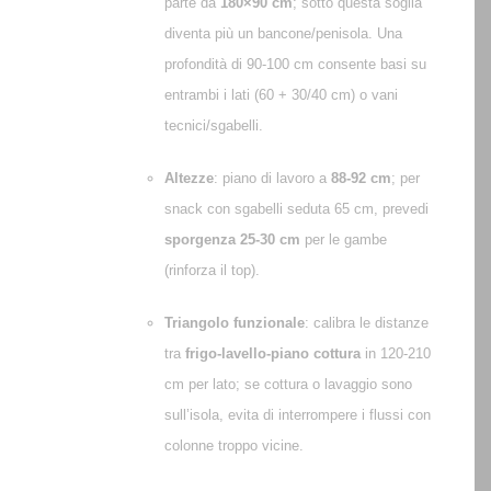
parte da
180×90 cm
; sotto questa soglia
diventa più un bancone/penisola. Una
profondità di 90-100 cm consente basi su
entrambi i lati (60 + 30/40 cm) o vani
tecnici/sgabelli.
Altezze
: piano di lavoro a
88-92 cm
; per
snack con sgabelli seduta 65 cm, prevedi
sporgenza 25-30 cm
per le gambe
(rinforza il top).
Triangolo funzionale
: calibra le distanze
tra
frigo-lavello-piano cottura
in 120-210
cm per lato; se cottura o lavaggio sono
sull’isola, evita di interrompere i flussi con
colonne troppo vicine.