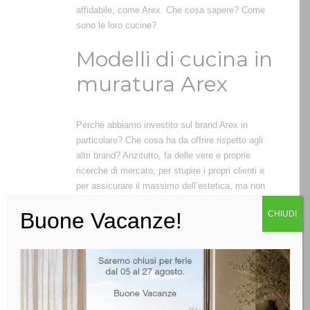
affidabile, come Arex. Che cosa sapere? Come
sono le loro cucine?
Modelli di cucina in
muratura Arex
Perché abbiamo investito sul brand Arex in
particolare? Che cosa ha da offrire rispetto agli
altri brand? Anzitutto, fa delle vere e proprie
ricerche di mercato, per stupire i propri clienti e
per assicurare il massimo dell’estetica, ma non
solo. Come abbiamo detto prima, la cucina deve
Buone Vacanze!
CHIUDI
essere anche funzionale, e una cucina in muratura
ha bisogno di accorgimenti importanti.
Prima di tutto, le cucine in muratura di Arex sono
interessanti perché si ispirano sì allo stile country,
ma al contempo apprezzano le rifiniture moderne.
Di conseguenza abbiamo un brand che investe su