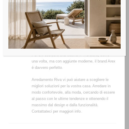
muretti in legno li stellare, in sassi naturali oppure
in piastrelle.
Questi piccoli dettagli e accorgimenti
indubbiamente vanno a valorizzare lo stile della
cucina. Inoltre, Arex è molto famoso per preferire i
dettagli ergonomici, senza contare che punta
tantissimo sullo stile funzionale e sull’high tech.
Per chi desidera una cucina in muratura, come
una volta, ma con aggiunte moderne, il brand Arex
è davvero perfetto.
Arredamento Riva vi può aiutare a scegliere le
migliori soluzioni per la vostra casa. Arredare in
modo confortevole, alla moda, cercando di essere
al passo con le ultime tendenze e ottenendo il
massimo dal design e dalla funzionalità.
Contattateci per maggiori info.