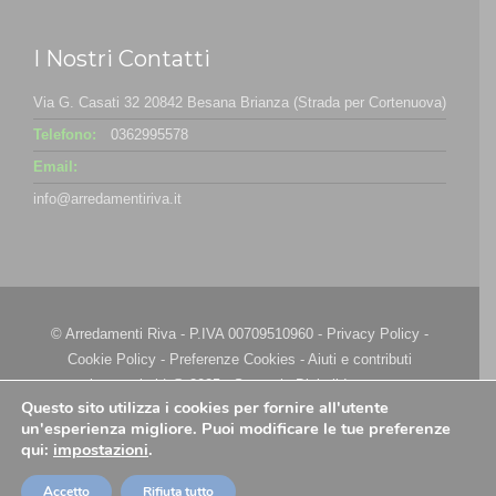
I Nostri Contatti
Via G. Casati 32 20842 Besana Brianza (Strada per Cortenuova)
Telefono:
0362995578
Email:
info@arredamentiriva.it
© Arredamenti Riva - P.IVA 00709510960 -
Privacy Policy
-
Cookie Policy
-
Preferenze Cookies
-
Aiuti e contributi
riconosciuti
| @ 2025 - Strategie Digitali Innovea
Questo sito utilizza i cookies per fornire all'utente
un'esperienza migliore. Puoi modificare le tue preferenze
qui:
impostazioni
.
Accetto
Rifiuta tutto