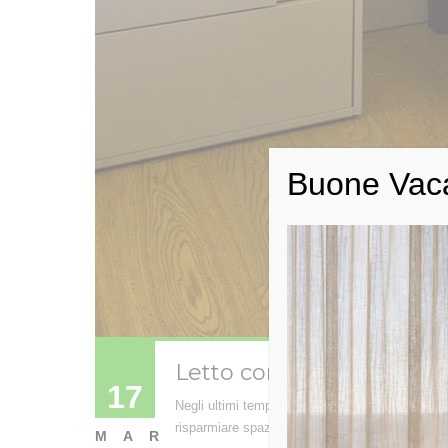
Buone Vac
Letto contenitore salva 
17
Negli ultimi tempi, il letto contenitore salva s
risparmiare spazio e di ottenere solo il massim
MAR