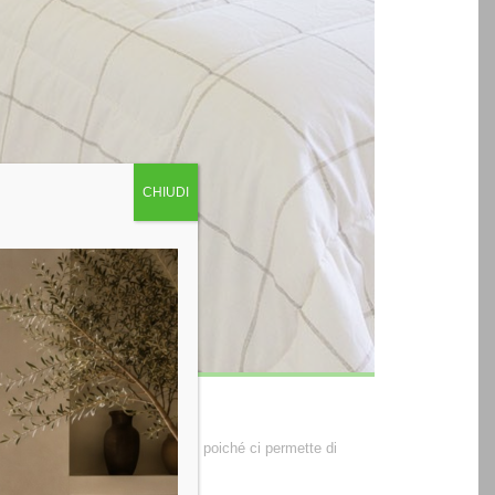
CHIUDI
mera da letto in maniera diversa, poiché ci permette di
 ottimale su cui investire.