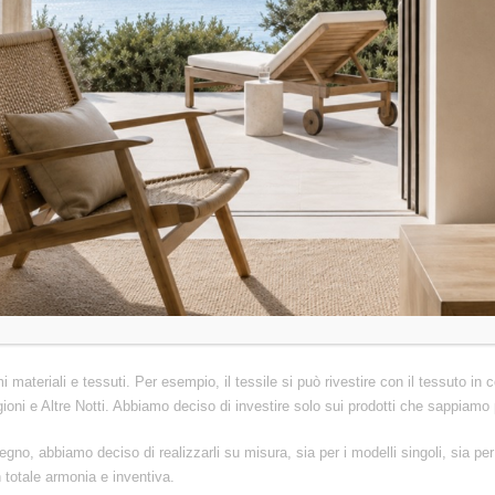
salva spazio: vantaggi
o fa; lo stile italiano classico non prevedeva i letti contenitori salva spazio.
iù interessanti è che possiamo comprarlo sia nella versione singola che matrim
ei nostri figli non abbiamo spazio, con questo letto contenitore potremo ricav
nfatti, nel letto contenitore possiamo anche aggiungere i giocattoli.
ntare davvero problematico. Grazie a questi accorgimenti, al nuovo mobilio, c
potrete scegliere la dimensione migliore in base alle vostre esigenze. Ma non sol
n letto salva spazio
mi materiali e tessuti. Per esempio, il tessile si può rivestire con il tessuto in
gioni e Altre Notti. Abbiamo deciso di investire solo sui prodotti che sappiam
legno, abbiamo deciso di realizzarli su misura, sia per i modelli singoli, sia p
 totale armonia e inventiva.