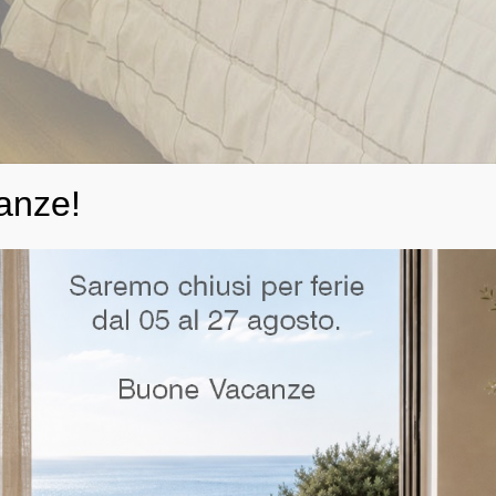
anze!
spazio: come organizzarlo
pazio è diventato un vero e proprio must irrinunciabile. Un modo di vivere la ca
o del comfort. Se non abbiamo una casa molto spaziosa, poi, si rivela la scelta