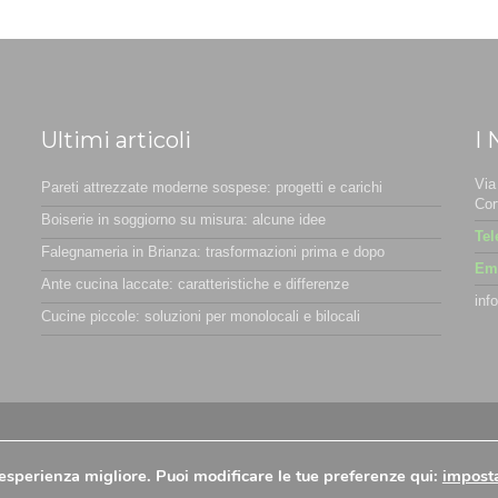
Ultimi articoli
I 
Via
Pareti attrezzate moderne sospese: progetti e carichi
Cor
Boiserie in soggiorno su misura: alcune idee
Tel
Falegnameria in Brianza: trasformazioni prima e dopo
Ema
Ante cucina laccate: caratteristiche e differenze
inf
Cucine piccole: soluzioni per monolocali e bilocali
ookie Policy
-
Preferenze Cookies
n'esperienza migliore. Puoi modificare le tue preferenze qui:
impost
nnovea