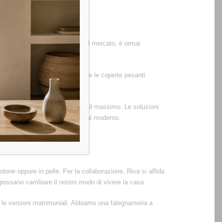
 Sin da quando però è arrivato sul mercato, è ormai
oniale.
are una zona extra in cui riporre le coperte pesanti
i assicureremo solo di ottenere il massimo. Le soluzioni
o: anche gli stili, dal classico al moderno.
 cotone oppure in pelle. Per la collaborazione, Riva si affida
o possano cambiare il nostro modo di vivere la casa.
er le versioni matrimoniali. Abbiamo una falegnameria a