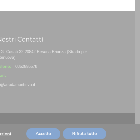
Nostri Contatti
 G. Casati 32 20842 Besana Brianza (Strada per
tenuova)
efono:
0362995578
il:
o@arredamentiriva.it
azioni
.
Accetto
Rifiuta tutto