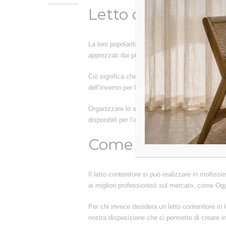
Letto contenitore 
La loro popolarità è cominciata circa un decenni
apprezzati dai più. Una delle caratteristiche p
Ciò significa che, ad esempio, se nella camera d
dell’inverno per liberare l’armadio e non solo. I
Organizzare lo spazio in casa talvolta può dive
disponibili per l’acquisto, inoltre, sono varie: 
Come organizzare u
Il letto contenitore si può realizzare in moltissi
ai migliori professionisti sul mercato, come Og
Per chi invece desidera un letto contenitore in 
nostra disposizione che ci permette di creare in