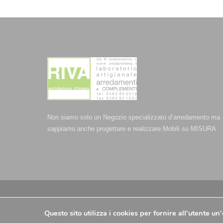
Non siamo solo un Negozio specializzato d’arredamento ma
sappiamo anche progettare e realizzare Mobili su MISURA
© Arredamenti Riva - P.IVA 00709510960 -
Privacy Policy
-
C
Questo sito utilizza i cookies per fornire all'utente u
-
Aiuti e contributi riconosciuti
| @ 2025 - Strategie Digitali I