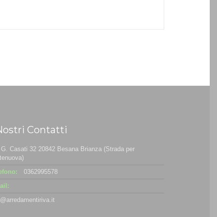
Nostri Contatti
 G. Casati 32 20842 Besana Brianza (Strada per
tenuova)
efono:
0362995578
il:
o@arredamentiriva.it