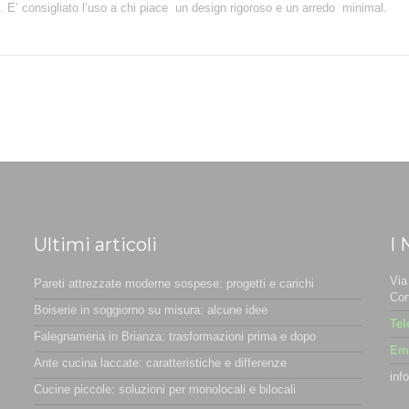
. E’ consigliato l’uso a chi piace un design rigoroso e un arredo minimal.
Ultimi articoli
I 
Via
Pareti attrezzate moderne sospese: progetti e carichi
Cor
Boiserie in soggiorno su misura: alcune idee
Tel
Falegnameria in Brianza: trasformazioni prima e dopo
Ema
Ante cucina laccate: caratteristiche e differenze
inf
Cucine piccole: soluzioni per monolocali e bilocali