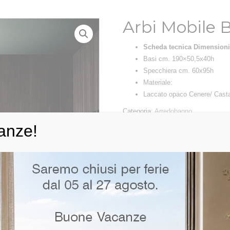
Arbi Mobile
Scheda tecnica Dimensioni
Basi cm. 190×50,5x40h
Specchiera cm. 60x95h
Materiale:
Laccato opaco Cenere/ Casta
Categoria:
Arredobagno
Tag:
Arbi
anze!
RICHIEDI INFO