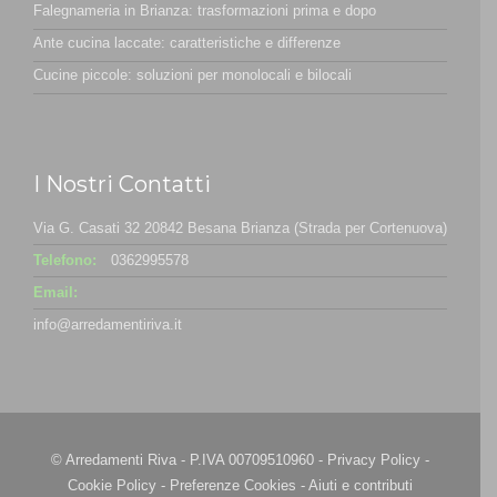
Falegnameria in Brianza: trasformazioni prima e dopo
Ante cucina laccate: caratteristiche e differenze
Cucine piccole: soluzioni per monolocali e bilocali
I Nostri Contatti
Via G. Casati 32 20842 Besana Brianza (Strada per Cortenuova)
Telefono:
0362995578
Email:
info@arredamentiriva.it
© Arredamenti Riva - P.IVA 00709510960 -
Privacy Policy
-
Cookie Policy
-
Preferenze Cookies
-
Aiuti e contributi