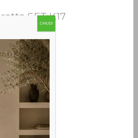
retta SET K17
CHIUDI
5×60/32x257h
 cm. 150x45x38h
osa Antico e Limone opaco