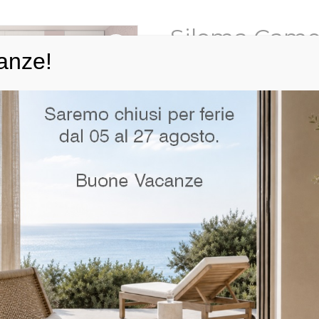
Siloma Came
anze!
Scheda Tecnica Dimensioni:
Armadio ponte con libreria cm. 40
Scrivania cm. 150x60x73h
Letto a terra singolo cm. 90×200
Contenitore a terra con cassettoni
Materiali:
Melaminico Rovere Bianco opaco
Melaminico Bianco Alaska opaco, R
Categoria:
Camerette
RICHIEDI INFO