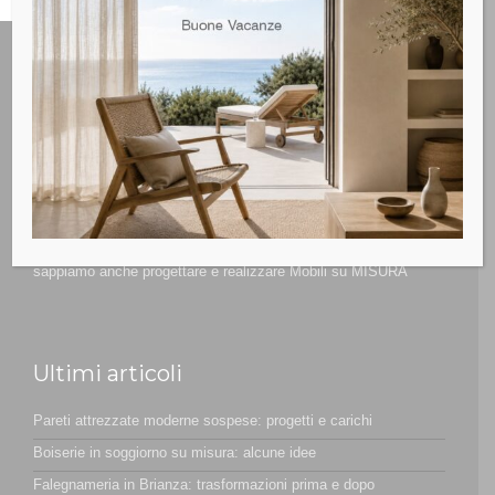
Non siamo solo un Negozio specializzato d’arredamento ma
sappiamo anche progettare e realizzare Mobili su MISURA
Ultimi articoli
Pareti attrezzate moderne sospese: progetti e carichi
Boiserie in soggiorno su misura: alcune idee
Falegnameria in Brianza: trasformazioni prima e dopo