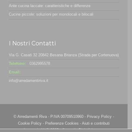
Ante cucina laccate: caratteristiche e differenze
Cucine piccole: soluzioni per monolocali e bilocali
I Nostri Contatti
Via G. Casati 32 20842 Besana Brianza (Strada per Cortenuova)
Telefono:
0362995578
Email:
info@arredamentiriva.it
© Arredamenti Riva - P.IVA 00709510960 -
Privacy Policy
-
Cookie Policy
-
Preferenze Cookies
-
Aiuti e contributi
riconosciuti
| @ 2025 - Strategie Digitali Innovea