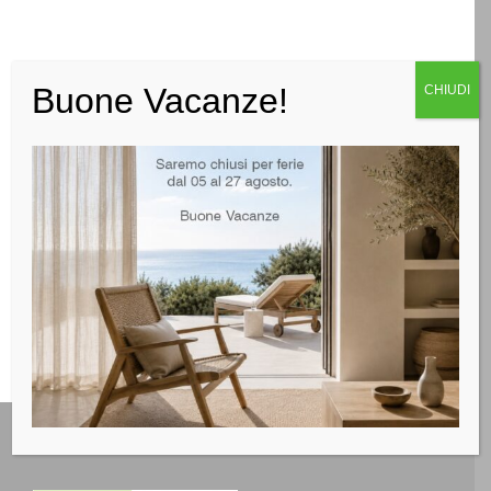
Buone Vacanze!
CHIUDI
Categorie:
Cucine
,
Moderne
Tag:
Arrex
RICHIEDI INFO