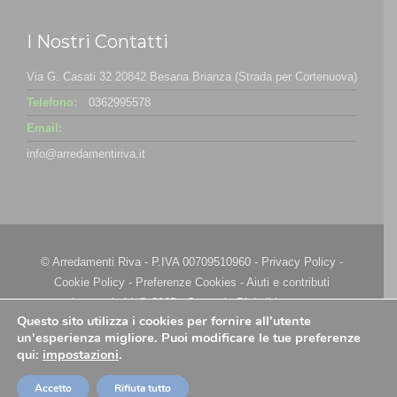
I Nostri Contatti
Via G. Casati 32 20842 Besana Brianza (Strada per Cortenuova)
Telefono:
0362995578
Email:
info@arredamentiriva.it
© Arredamenti Riva - P.IVA 00709510960 -
Privacy Policy
-
Cookie Policy
-
Preferenze Cookies
-
Aiuti e contributi
riconosciuti
| @ 2025 - Strategie Digitali Innovea
Questo sito utilizza i cookies per fornire all'utente
un'esperienza migliore. Puoi modificare le tue preferenze
qui:
impostazioni
.
Accetto
Rifiuta tutto