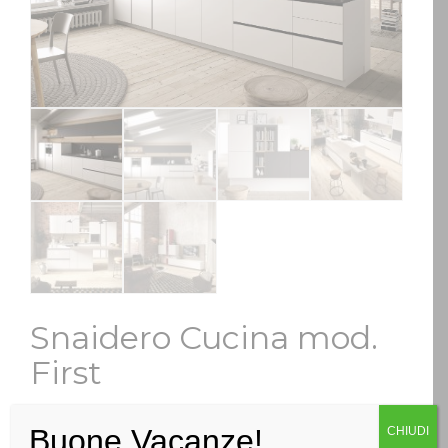
Snaidero Cucina mod.
First
Categorie:
Cucine
,
Moderne
Buone Vacanze!
CHIUDI
Tag:
Snaidero