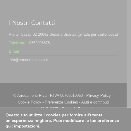
I Nostri Contatti
Via G. Casati 32 20842 Besana Brianza (Strada per Cortenuova)
Telefono:
0362995578
Email:
info@arredamentiriva.it
© Arredamenti Riva - P.IVA 00709510960 -
Privacy Policy
-
Cookie Policy
-
Preferenze Cookies
-
Aiuti e contributi
riconosciuti
| @ 2025 - Strategie Digitali Innovea
Questo sito utilizza i cookies per fornire all'utente
un'esperienza migliore. Puoi modificare le tue preferenze
qui:
impostazioni
.