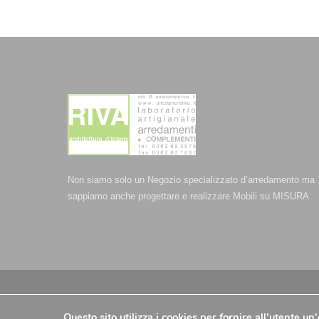
Non siamo solo un Negozio specializzato d’arredamento ma
sappiamo anche progettare e realizzare Mobili su MISURA
© Arredamenti Riva - P.IVA 00709510960 -
Privacy Policy
-
C
Questo sito utilizza i cookies per fornire all'utente u
-
Aiuti e contributi riconosciuti
| @ 2025 - Strategie Digitali I