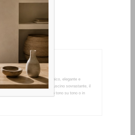
ttagli lo rendono un prodotto unico, elegante e
onale, quasi per accogliere il cuscino sovrastante, il
officità. La cucitura con profilo tono su tono o in