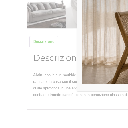
Descrizione
Descrizione
Alvin
, con le sue morbide sedute in vera piuma con insert
raffinato; la base con il suo disegno sinuoso ed elegante s
quale sprofonda in una apposita combinazione di piume e pol
contrasto tramite canetè, esalta la percezione classica d