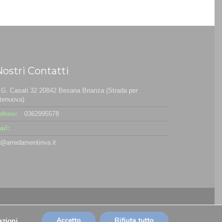
Nostri Contatti
 G. Casati 32 20842 Besana Brianza (Strada per
tenuova)
efono:
0362995578
il:
o@arredamentiriva.it
azioni
.
Accetto
Rifiuta tutto