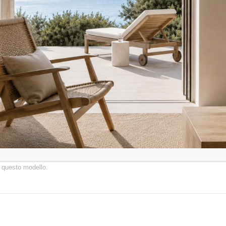
o in poliuretano espanso, è in grado di cullare e al contempo far sognare. I de
embra invitare il fruitore: da una parte si inclina in senso opposto al convenzi
iuretano. Il bracciolo rivolto verso l’esterno ci invita ad arrendersi alla sua s
i questo modello.