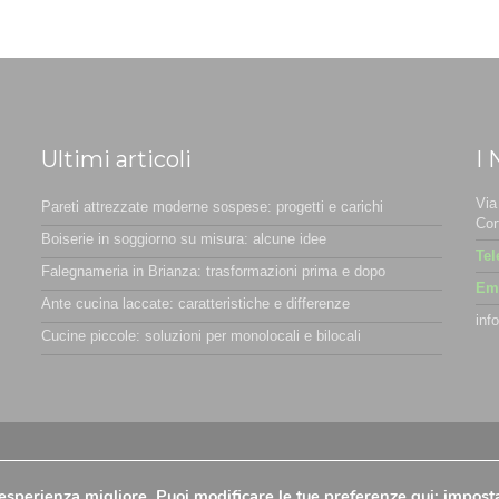
Ultimi articoli
I 
Via
Pareti attrezzate moderne sospese: progetti e carichi
Cor
Boiserie in soggiorno su misura: alcune idee
Tel
Falegnameria in Brianza: trasformazioni prima e dopo
Ema
Ante cucina laccate: caratteristiche e differenze
inf
Cucine piccole: soluzioni per monolocali e bilocali
ookie Policy
-
Preferenze Cookies
n'esperienza migliore. Puoi modificare le tue preferenze qui:
impost
nnovea