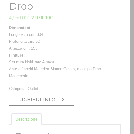
Drop
Il
Il
4,950.00
€
2,970.00
€
prezzo
prezzo
Dimensioni:
originale
attuale
Lunghezza cm. 304
era:
è:
Profondità cm. 62
4,950.00€.
2,970.00€.
Altezza cm. 255
Finiture:
Struttura Nobilitato Alpaca
Ante e fianchi Materico Bianco Gesso, maniglia Drop
Madreperla
Categoria:
Outlet
RICHIEDI INFO
Descrizione