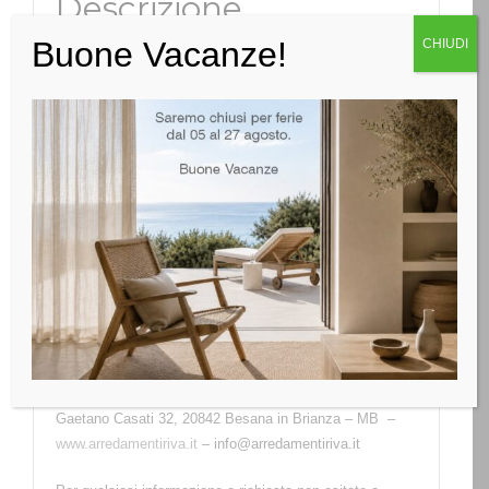
Descrizione
Buone Vacanze!
CHIUDI
Un elegante armadio ad ante battenti, la graziosa
maniglia ricorda nella forma una goccia che scende
lungo l’anta; un dettaglio di una apertura che dà
personalità e un tocco decorativo all’ambiente dove
andrà posizionato. L’attrezzatura interna classica a
ripiani, aste portabiti e cassettiera è arricchita dalle luci
led incassate verticalmente nei fianchi dotate di sensore
movimento, illuminano ogni spazio interno ad ogni
apertura anta.
Questa Composizione è esposta all’interno del nostro
showroom – Riva architettura d’interni s.a.s – Via
Gaetano Casati 32, 20842 Besana in Brianza – MB –
www.arredamentiriva.it
– info@arredamentiriva.it