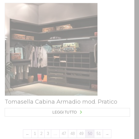
Tomasella Cabina Armadio mod. Pratico
LEGGI TUTTO
←
1
2
3
…
47
48
49
50
51
→