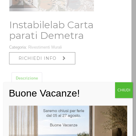
Instabilelab Carta
parati Demetra
Categoria:
Rivestimenti Murali
RICHIEDI INFO
Descrizione
Buone Vacanze!
CHIUDI
Descrizione
La carta da parati My Way trasforma le pareti in
capolavori decorativi con una nuova concezione di
design, in cui texture sofisticate e pattern inediti vengono
reinterpretati per creare tessuti esclusivi in perfetta