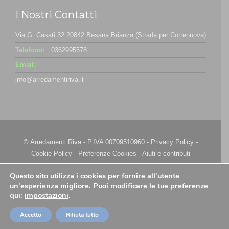
I Nostri Contatti
Via G. Casati 32 20842 Besana Brianza (Strada per Cortenuova)
Telefono:
0362995578
Email:
info@arredamentiriva.it
© Arredamenti Riva - P.IVA 00709510960 -
Privacy Policy
-
Cookie Policy
-
Preferenze Cookies
-
Aiuti e contributi
riconosciuti
| @ 2025 - Strategie Digitali Innovea
Questo sito utilizza i cookies per fornire all'utente
un'esperienza migliore. Puoi modificare le tue preferenze
qui:
impostazioni
.
Accetto
Rifiuta tutto