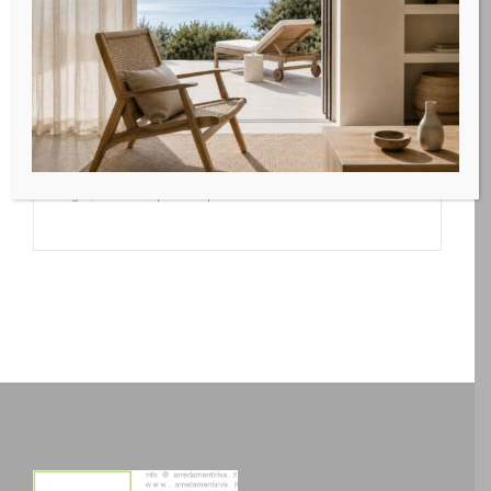
armonia con tutto l’ambiente.
Una collezione che racchiude un universo di creatività,
pensato per esaltare il carattere autentico degli spazi.
Questa carta per gli spazi più esposti a umidità e acqua,
in
Fibratex
si rivela un alleato prezioso, grazie alla sua
robustezza e versatilità. È la soluzione perfetta per
bagni, cucine e persino per esterni.