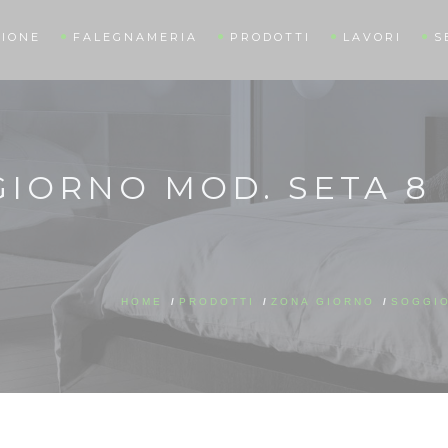
IONE
FALEGNAMERIA
PRODOTTI
LAVORI
S
IORNO MOD. SETA 8
HOME
/
PRODOTTI
/
ZONA GIORNO
/
SOGGI