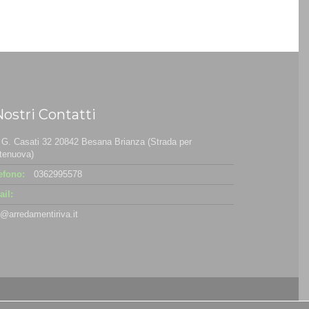
Nostri Contatti
 G. Casati 32 20842 Besana Brianza (Strada per
tenuova)
efono:
0362995578
il:
o@arredamentiriva.it