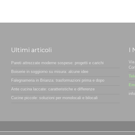
Ultimi articoli
I 
Via
Pareti attrezzate moderne sospese: progetti e carichi
Cor
Boiserie in soggiorno su misura: alcune idee
Tel
Falegnameria in Brianza: trasformazioni prima e dopo
Ema
Ante cucina laccate: caratteristiche e differenze
inf
Cucine piccole: soluzioni per monolocali e bilocali
ookie Policy
-
Preferenze Cookies