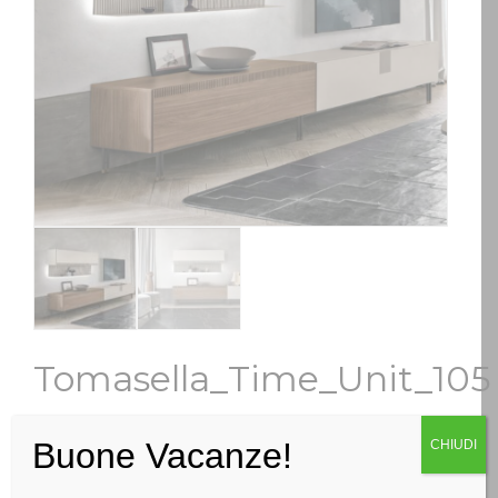
Tomasella_Time_Unit_105
Categorie:
Soggiorno
,
Zona Giorno
Buone Vacanze!
CHIUDI
RICHIEDI INFO