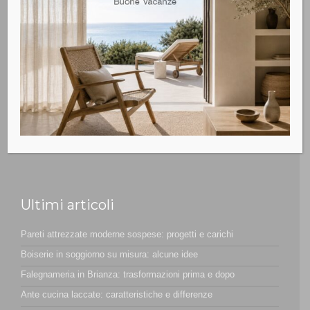
Non siamo solo un Negozio specializzato d’arredamento ma
sappiamo anche progettare e realizzare Mobili su MISURA
Ultimi articoli
Pareti attrezzate moderne sospese: progetti e carichi
Boiserie in soggiorno su misura: alcune idee
Falegnameria in Brianza: trasformazioni prima e dopo
Ante cucina laccate: caratteristiche e differenze