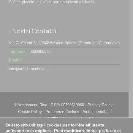
Cucine piccole: soluzioni per monolocali e bilocali
I Nostri Contatti
Via G. Casati 32 20842 Besana Brianza (Strada per Cortenuova)
Telefono:
0362995578
Email:
info@arredamentiriva.it
© Arredamenti Riva - P.IVA 00709510960 -
Privacy Policy
-
Cookie Policy
-
Preferenze Cookies
-
Aiuti e contributi
riconosciuti
| @ 2025 - Strategie Digitali Innovea
Questo sito utilizza i cookies per fornire all'utente
un'esperienza migliore. Puoi modificare le tue preferenze