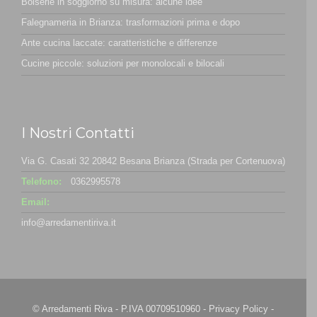
Boiserie in soggiorno su misura: alcune idee
Falegnameria in Brianza: trasformazioni prima e dopo
Ante cucina laccate: caratteristiche e differenze
Cucine piccole: soluzioni per monolocali e bilocali
I Nostri Contatti
Via G. Casati 32 20842 Besana Brianza (Strada per Cortenuova)
Telefono:
0362995578
Email:
info@arredamentiriva.it
© Arredamenti Riva - P.IVA 00709510960 -
Privacy Policy
-