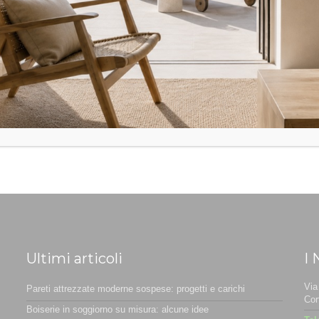
Ultimi articoli
I 
Via
Pareti attrezzate moderne sospese: progetti e carichi
Cor
Boiserie in soggiorno su misura: alcune idee