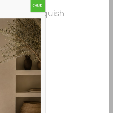
CHIUDI
o mod. Vanquish
nitore
,
Zona Notte