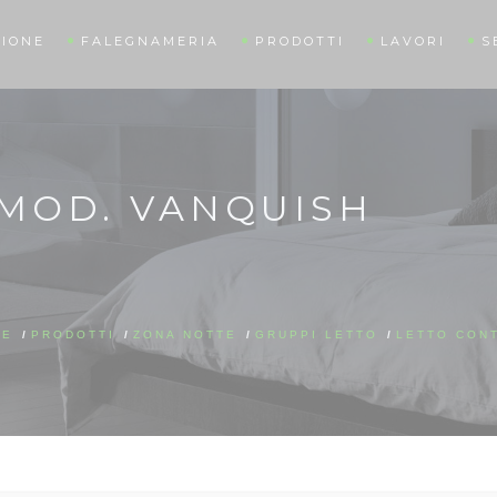
IONE
FALEGNAMERIA
PRODOTTI
LAVORI
S
 MOD. VANQUISH
ME
/
PRODOTTI
/
ZONA NOTTE
/
GRUPPI LETTO
/
LETTO CON