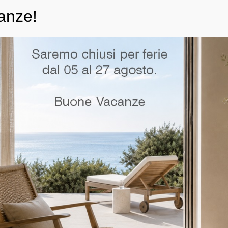
anze!
Oggioni Lett
Categorie:
Gruppi Letto
,
Letto Conte
Tag:
Oggioni
RICHIEDI INFO