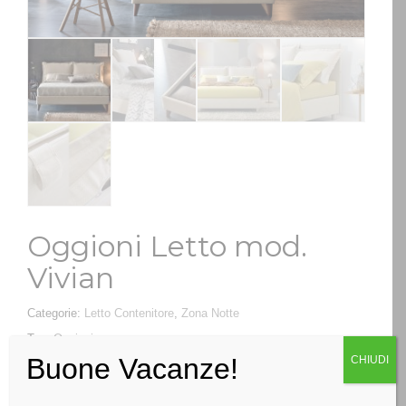
Oggioni Letto mod.
Vivian
Categorie:
Letto Contenitore
,
Zona Notte
Tag:
Oggioni
Buone Vacanze!
CHIUDI
RICHIEDI INFO