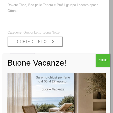
Rovere Thea, Eco-pelle Tortora e Profili gruppo Laccato opaco
Ottone
Categorie:
Gruppi Letto
,
Zona Notte
RICHIEDI INFO
Descrizione
Buone Vacanze!
CHIUDI
Descrizione
Riva architettura propone questo letto della collezione
Aida, ha una luce led integrata alla testiera e un pannello
in eco-pelle, rendendolo più scenografico e affascinante.
La linea luminosa riprende l’inserto orizzontale del
comodino, mentre l’inserto verticale del comò è