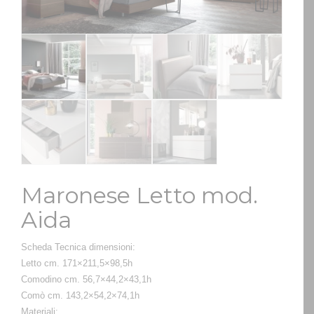
Maronese Letto mod.
Aida
Scheda Tecnica dimensioni:
Letto cm. 171×211,5×98,5h
Comodino cm. 56,7×44,2×43,1h
Comò cm. 143,2×54,2×74,1h
Materiali: