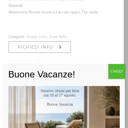
Materiali:
Melaminico Rovere Avena e Laccato opaco The verde
Categorie:
Gruppi Letto
,
Zona Notte
RICHIEDI INFO
Descrizione
Buone Vacanze!
CHIUDI
Descrizione
Riva architettura propone un letto con la testiera inclinata
arrotondata, semplice ed elegante con i suoi piedi; i
comodini e il cassettone hanno il top a forma di un
vassoio, un design particolare, con la possibilità di unirlo
alla scelta di maniglie anzichè in metallo, in finitura