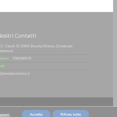
Nostri Contatti
 G. Casati 32 20842 Besana Brianza (Strada per
tenuova)
efono:
0362995578
il:
o@arredamentiriva.it
azioni
.
Accetto
Rifiuta tutto