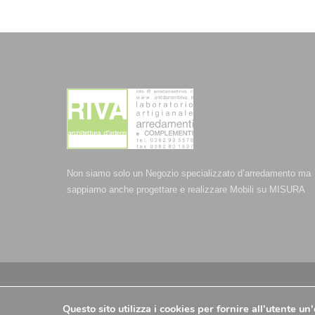
Non siamo solo un Negozio specializzato d’arredamento ma
sappiamo anche progettare e realizzare Mobili su MISURA
© Arredamenti Riva - P.IVA 00709510960 -
Privacy Policy
-
C
Questo sito utilizza i cookies per fornire all'utente u
-
Aiuti e contributi riconosciuti
| @ 2025 - Strategie Digitali I