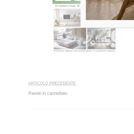
Navigazione
ARTICOLO PRECEDENTE
articoli
Parete in cannettato