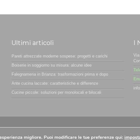
Ultimi articoli
I 
Via
Pareti attrezzate moderne sospese: progetti e carichi
Cor
Boiserie in soggiorno su misura: alcune idee
Tel
Falegnameria in Brianza: trasformazioni prima e dopo
Ema
Ante cucina laccate: caratteristiche e differenze
inf
Cucine piccole: soluzioni per monolocali e bilocali
ookie Policy
-
Preferenze Cookies
n'esperienza migliore. Puoi modificare le tue preferenze qui:
impost
nnovea