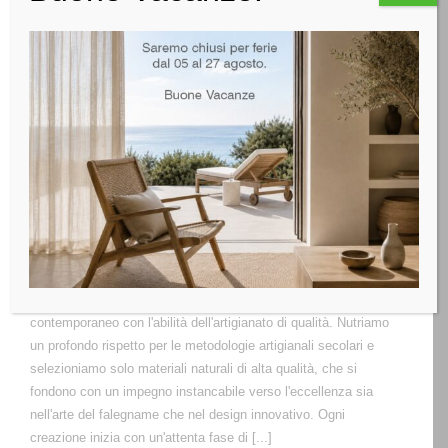
LEGGI TUTTO
Realizzazioni su Misura
La nostra maestria sta nell'armonizzare l'estetica del design
contemporaneo con l'abilità dell'artigianato di qualità. Nutriamo
un profondo rispetto per le metodologie artigianali secolari e
selezioniamo solo materiali naturali di alta qualità, che si
fondono con un impegno instancabile verso l'eccellenza sia
nell'arte del falegname che nel design innovativo. Ogni
creazione inizia con un'attenta fase di [...]