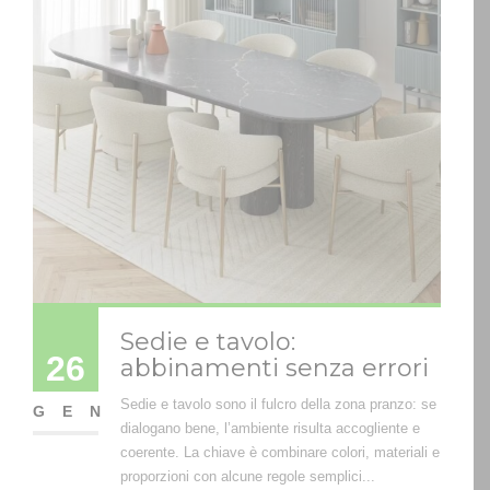
Sedie e tavolo:
26
abbinamenti senza errori
Sedie e tavolo sono il fulcro della zona pranzo: se
GEN
dialogano bene, l’ambiente risulta accogliente e
coerente. La chiave è combinare colori, materiali e
proporzioni con alcune regole semplici...