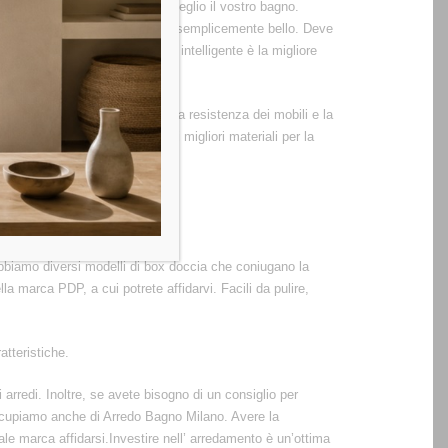
ra cui scegliere per arredare al meglio il vostro bagno.
 però non deve e non può essere semplicemente bello. Deve
 Sfruttare gli spazi in maniera intelligente è la migliore
 subito all’ occhio, così come la resistenza dei mobili e la
sto aspetto. Arbi si serve dei migliori materiali per la
utarti
Abbiamo diversi modelli di box doccia che coniugano la
a marca PDP, a cui potrete affidarvi. Facili da pulire,
atteristiche.
arredi. Inoltre, se avete bisogno di un consiglio per
occupiamo anche di Arredo Bagno Milano. Avere la
ale marca affidarsi.Investire nell’ arredamento è un’ottima