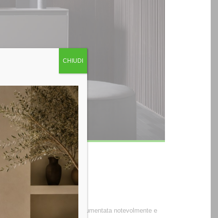
CHIUDI
 casa?
à e lusso
 dell’arredamento. L’estetica è aumentata notevolmente e