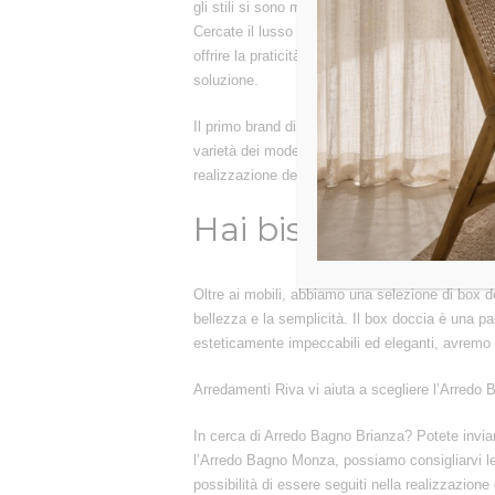
gli stili si sono moltiplicati permettendoci così 
Cercate il lusso e la praticità? Nessun proble
offrire la praticità e la comodità di poter esser
soluzione.
Il primo brand di cui vi parleremo è Arbi che off
varietà dei modelli offerti.Dobbiamo prestare at
realizzazione dei mobili che risultano lucidi, co
Hai bisogno di con
Oltre ai mobili, abbiamo una selezione di box 
bellezza e la semplicità. Il box doccia è una pa
esteticamente impeccabili ed eleganti, avremo c
Arredamenti Riva vi aiuta a scegliere l’Arredo B
In cerca di Arredo Bagno Brianza? Potete inviarc
l’Arredo Bagno Monza, possiamo consigliarvi le 
possibilità di essere seguiti nella realizzazion