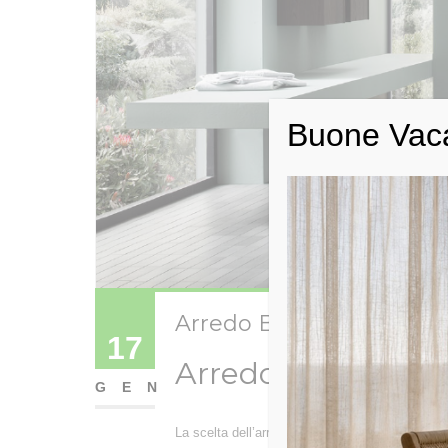
Buone Vac
Arredo Bagno: quali sono
17
Arredo Bagno Online
GEN
La scelta dell’arredo del bagno oggi diventata 