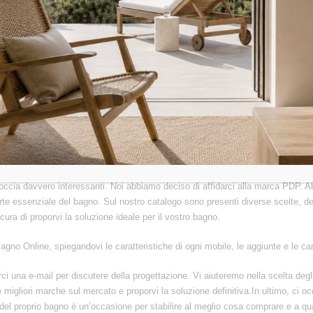
di offrire numerose soluzioni ai nostri clienti. Vi parleremo dei migliori brand t
ma, perché sono due caratteristiche in cui crediamo profondamente. Il bagno
e utilizzato ogni giorno. Anzitutto, dobbiamo considerare la grandezza del bagno.
re numerose proposte di arredo per il bagno. L’estetica è la qualità che ci salta
tenzione all’ organizzazione nel bagno e la marca Arbi è una sicurezza sotto que
modi e di classe.
sigli? Scopri come possiamo ai
doccia davvero interessanti. Noi abbiamo deciso di affidarci alla marca PDP. 
rte essenziale del bagno. Sul nostro catalogo sono presenti diverse scelte, dell
ura di proporvi la soluzione ideale per il vostro bagno.
agno Online, spiegandovi le caratteristiche di ogni mobile, le aggiunte e le car
i una e-mail per discutere della progettazione. Vi aiuteremo nella scelta degli 
migliori marche sul mercato e proporvi la soluzione definitiva.In ultimo, ci 
e del proprio bagno è un’occasione per stabilire al meglio cosa comprare e a qu