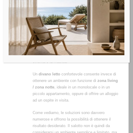
caratteristiche del locale e alle preferenze
personali.
Un
tavolino da salotto alzabile
permette di
allestire l’ambiente living per l’ora del tè, per un
aperitivo in compagnia degli amici o addirittura per
una cena informale e semplice. Un
mobile per la
Tv
e lo stereo, collocato nel punto giusto,
trasforma il salotto nel luogo perfetto per l’home
cinema e la musica.
Un
divano letto
confortevole consente invece di
ottenere un ambiente con funzione di
zona living
/ zona notte
, ideale in un monolocale o in un
piccolo appartamento, oppure di offrire un alloggio
ad un ospite in visita.
Come vediamo, le soluzioni sono davvero
numerose e offrono la possibilità di ottenere il
risultato desiderato. Il salotto non è quindi da
considerarsi un ambiente semplice e limitato, ma