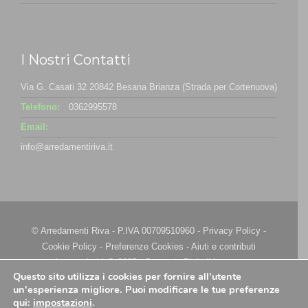
I Nostri Contatti
Via G. Casati 32 20842 Besana Brianza (Strada per Cortenuova)
Telefono:
0362995578
Email:
info@arredamentiriva.it
© Arredamenti Riva - P.IVA 00709510960 -
Privacy Policy
-
Cookie Policy
-
Preferenze Cookies
-
Aiuti e contributi
riconosciuti
| @ 2025 - Strategie Digitali Innovea
Questo sito utilizza i cookies per fornire all'utente
un'esperienza migliore. Puoi modificare le tue preferenze
qui:
impostazioni
.