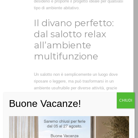
desiderio e proporre il progetto ideale per qualsiasi
tipo di ambiente abitativo.
Il divano perfetto:
dal salotto relax
all’ambiente
multifunzione
Un salotto non è semplicemente un luogo dove
riposare o leggere, ma può trasformarsi in un
ambiente usufruibile per diverse attività, grazie
alla presenza di mobili e complementi versatili e
Buone Vacanze!
CHIUDI
trasformabili.
Un
divano a due o tre posti
, una o due poltrone e
un tavolino rappresentano semplicemente la base
da cui partire per creare un ambiente confortevole
e funzionale, in relazione alle dimensioni e alle