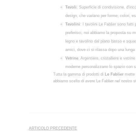
Tavoli
: Superficie di condivisione, d’inc
design, che variano per forme, colori, e
Tavolini
: I tavolini Le Fablier sono fat
preferisci, noi abbiamo la proposta su mi
legno e tavolino dal piano basso e squadra
amici, dove ci si rilassa dopo una lunga 
Vetrine
: Argentiere, cristalliere e vetri
moderne personalizzano lo spazio con sol
Tutta la gamma di prodotti di
Le Fablier
mette a
abbiamo scelto di avere Le Fablier nel nostro s
Navigazione
ARTICOLO PRECEDENTE