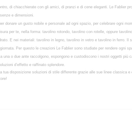
ontro, di chiacchierate con gli amici, di pranzi e di cene eleganti. Le Fablier p
ssenze e dimensioni.
ti per donare un gusto nobile e personale ad ogni spazio, per celebrare ogni mo
sura per te, nella forma: tavolino rotondo, tavolino con rotelle, oppure tavolino
to. E nei materiali: tavolino in legno, tavolino in vetro e tavolino in ferro. Il 
giornata. Per questo le creazioni Le Fablier sono studiate per rendere ogni spa
ne a una o due ante raccolgono, espongono e custodiscono i nostri oggetti più car
uzioni d’effetto e raffinato splendore.
 tua disposizione soluzioni di stile differente grazie alle sue linee classic
tore!