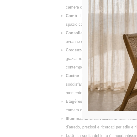
camera da letto. Può essere un comodino 
Comò
: I comò Le Fablier sono proposti 
spazio con classe, esattamente come lo s
Consolle
: Le consolle classiche e mod
avranno così un luogo adatto per essere 
Credenze
: Design raffinato, adatte a og
grazia, rendendo ogni ambiente della cas
contemporaneo. Proponiamo credenze in l
Cucine
: La cucina è il cuore dell’abitaz
soddisfare tutte le esigenze e sono reali
momento ricco di emozioni.
Étagères/Librerie
: Étagère deriva dalla
camera da letto perché non scegliere un
Illuminazione
: La volontà di valorizzar
d’arredo, preziosi e ricercati per stile 
Letti
: La scelta del letto è importantiss