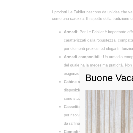
I prodotti Le Fablier nascono da un’idea che va o
come una carezza. Il rispetto della tradizione u
Armadi
: Per Le Fablier è importante off
caratterizzati dalla robustezza, compatt
per elementi preziosi ed eleganti, funzio
Armadi componibili
: Un armadio compon
del quale ha la medesima praticità. Non 
esigenze specifiche grazie agli accessori
Buone Vac
Cabine armadio
: Un elemento di lusso 
disposizione le nostre cabine armadio su
sono studiate al dettaglio dai nostri inter
Cassettiere
: Le Fablier offre cassettier
per risolvere con estrema eleganza e lus
da raffinati dettagli, preziosi pezzi d’arr
Comodini
: Il comodino nasce dall’esig