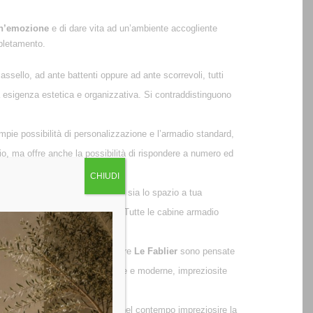
un’emozione
e di dare vita ad un’ambiente accogliente
mpletamento.
ssello, ad ante battenti oppure ad ante scorrevoli, tutti
a esigenza estetica e organizzativa. Si contraddistinguono
mpie possibilità di personalizzazione e l’armadio standard,
io, ma offre anche la possibilità di rispondere a numero ed
CHIUDI
to in modo adeguato. Qualunque sia lo spazio a tua
chi cerca un ambiente ordinato. Tutte le cabine armadio
initure dettagliate. Le cassettiere
Le Fablier
sono pensate
di diverse colorazioni, classiche e moderne, impreziosite
ere un elemento funzionale, ma nel contempo impreziosire la