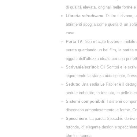
di qualità elevata, originali nelle forme e 
Libreria
retrodivano
: Dietro il divano,
altrimenti spoglia come quella di un sofà
casa.
Porta TV
: Non è facile trovare il mobil
serata guardando un bel film, la partita 
oggetti dell’altezza ideale per una perfe
Scrivanie/scrittoi
: Gli Scrittoi e le scr
legno rende la stanza accogliente, è esse
Sedute
: Una sedia Le Fablier è il detta
sedute imbottite, in tessuto, in pelle o 
Sistemi componibili
: I sistemi compon
disegnano armoniosamente le forme. Cons
Specchiere
: La parola Specchio deriva 
rotonde, di elegante design e specchiere
che li circonda.