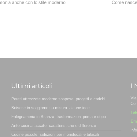
rmonia anche con lo stile moderno
Come nasce u
Ultimi articoli
I 
Via
Pareti attrezzate moderne sospese: progetti e carichi
Cor
Boiserie in soggiorno su misura: alcune idee
Tel
Falegnameria in Brianza: trasformazioni prima e dopo
Ema
Ante cucina laccate: caratteristiche e differenze
inf
Cucine piccole: soluzioni per monolocali e bilocali