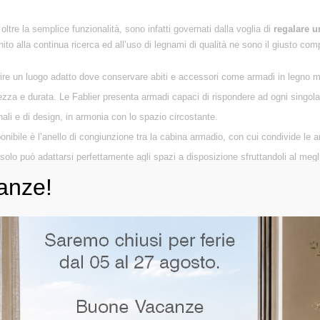
ltre la semplice funzionalità, sono infatti governati dalla voglia di
regalare 
nito alla continua ricerca ed all’uso di legnami di qualità ne sono il giusto co
rire un luogo adatto dove conservare abiti e accessori come armadi in legno ma
ezza e durata. Le Fablier presenta armadi capaci di rispondere ad ogni singol
nali e di design, in armonia con lo spazio circostante.
ibile è l’anello di congiunzione tra la cabina armadio, con cui condivide le a
solo può adattarsi perfettamente agli spazi a disposizione sfruttandoli al megl
 ed alla libertà di configurazione.
anze!
facilmente realizzabile in ogni casa, una stanza dove ogni oggetto trova pos
 misura offrono una soluzione studiata per rispondere a tutte le esigenze di 
ior designer.
e comode, pratiche e aggraziate, che si contraddistinguono per linee pulite e rif
so sofisticato qualsiasi esigenza di spazio. Proponiamo cassettiere in legno 
edamento per custodire gli oggetti a te più cari.
enza di avere un posto dove riporre gli oggetti per la notte. Deve dunque ess