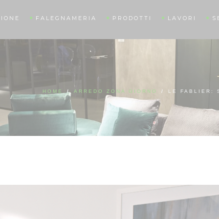
IONE
FALEGNAMERIA
PRODOTTI
LAVORI
S
HOME
/
ARREDO ZONA GIORNO
/
LE FABLIER: