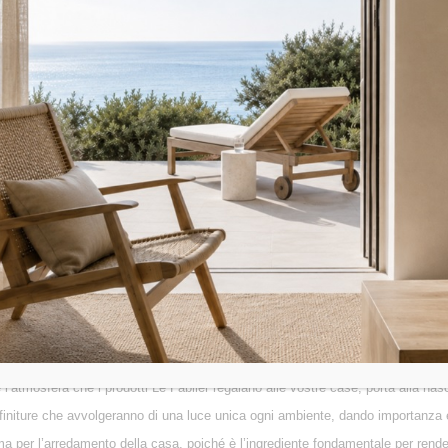
in legno massello, un comodino a giorno o con cassetti. I comodini firmati Le 
in diverse tipologie, spaziano dal design contemporaneo al liberty sofisticat
i desidera. Sono l’elemento irrinunciabile per rendere la tua casa esclusiva.
erne
Le Fablier
completano ambienti sia tradizionali sia di design, perché ogni
esposti, che ne metta in evidenza tutto il loro splendore.
ni spazio, per il soggiorno, la sala da pranzo, per arredare un ingresso. Le cr
a elegante ed accogliente. I modelli proposti comunicano linguaggi classici e 
egno massello, di diverse colorazioni, ante e con cassetti.
ione ed esprime la personalità del padrone di casa. Le cucine Le Fablier spazian
zzate in materiali pregiati e di qualità per durare nel tempo. Le creazioni Le F
 parola francese
étage
e significa scaffale. Per aggiungere una caratteristica or
’étagère? La soluzione giusta per avere sempre a portata di mano tutto ciò ch
e l’atmosfera che i prodotti Le Fablier regalano alle vostre case, porta alla nas
e rifiniture che avvolgeranno di una luce unica ogni ambiente, dando importanza
ima per l’arredamento della casa, poiché è l’ingrediente fondamentale per rend