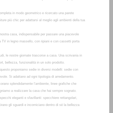
ompleta in modo geometrico e ricercato una parete
ture più chic per adattarsi al meglio agli ambienti della tua
a nostra casa, indispensabile per passare una piacevole
a TV in legno massello, con ripiani e con cassetti porta
tudi, le nostre giornate trascorse a casa. Una scrivania in
t, bellezza, funzionalità in un solo prodotto.
r questo proponiamo sedie in diversi modelli: sedie con
revole. Si adattano ad ogni tipologia di arredamento.
corano splendidamente l’ambiente, linee grafiche che
egniamo a realizzare la casa che hai sempre sognato.
pecchi eleganti e sfavillanti: specchiere rettangolari,
ano gli sguardi e incorniciano dentro di sé la bellezza