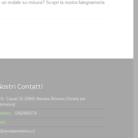
n mobile su misura? Scopri la nostra falegnameria
Nostri Contatti
 G. Casati 32 20842 Besana Brianza (Strada per
tenuova)
efono:
0362995578
il:
o@arredamentiriva.it