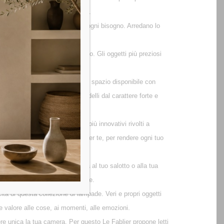
Fablier sono autentici gioielli.
o per soddisfare lussuosamente ogni bisogno. Arredano lo
 cosa abbia sempre il suo posto. Gli oggetti più preziosi
edenze Le Fablier moltiplicano lo spazio disponibile con
raffinati, ma non mancano Modelli dal carattere forte e
o da modelli classi a modelli più innovativi rivolti a
ablier sono pensate su misura per te, per rendere ogni tuo
iginale, un tocco di personalità al tuo salotto o alla tua
e vorreste esporre e condividere.
cita di questa collezione di lampade. Veri e propri oggetti
 e valore alle cose, ai momenti, alle emozioni.
ere unica la tua camera. Per questo Le Fablier propone letti