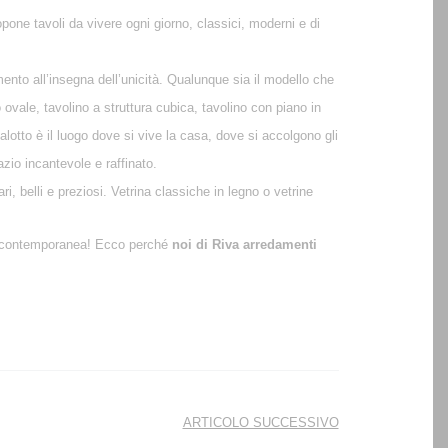
ropone tavoli da vivere ogni giorno, classici, moderni e di
mento all’insegna dell’unicità. Qualunque sia il modello che
 ovale, tavolino a struttura cubica, tavolino con piano in
salotto è il luogo dove si vive la casa, dove si accolgono gli
zio incantevole e raffinato.
i, belli e preziosi. Vetrina classiche in legno o vetrine
a e contemporanea! Ecco perché
noi di Riva arredamenti
ARTICOLO SUCCESSIVO