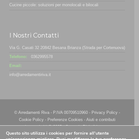
Cucine piccole: soluzioni per monolocali e bilocali
I Nostri Contatti
Via G. Casati 32 20842 Besana Brianza (Strada per Cortenuova)
Telefono:
0362995578
Email:
info@arredamentiriva.it
© Arredamenti Riva - P.IVA 00709510960 -
Privacy Policy
-
Cookie Policy
-
Preferenze Cookies
-
Aiuti e contributi
riconosciuti
| @ 2025 - Strategie Digitali Innovea
Questo sito utilizza i cookies per fornire all'utente