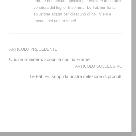
trattate con finiture speciali per esaltare la naturale
venatura del legno. Insomma,
Le Fablier
ha la
soluzione adatta per ciascuno di noi! Vieni a
trovarci nel nostro store!
Navigazione
ARTICOLO PRECEDENTE
articoli
Cucine Snaidero: scopri la cucina Frame
ARTICOLO SUCCESSIVO
Le Fablier: scopri la nostra selezione di prodotti