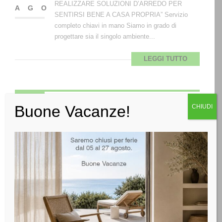
REALIZZARE SOLUZIONI D’ARREDO PER
AGO
SENTIRSI BENE A CASA PROPRIA” Servizio
completo chiavi in mano Siamo in grado di
progettare sia il singolo ambiente...
LEGGI TUTTO
Attenzione al cliente
Buone Vacanze!
CHIUDI
01
Orientamento al Cliente Che significa
personalizzazione dell’arredo, qualità di prodotto,
AGO
assistenza nella progettazione, nell’acquisto e
soprattutto nel montaggio e post montaggio. Ci
Prendiamo a cura del Cliente applicando
Sistematicamente...
LEGGI TUTTO