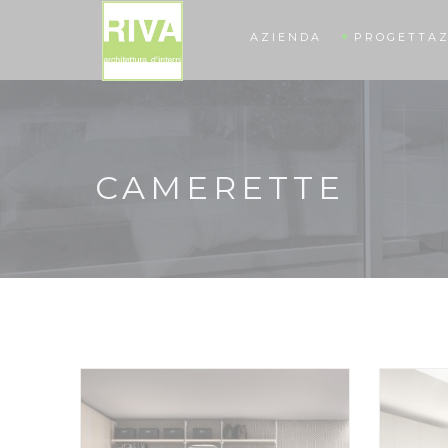
AZIENDA
PROGETTAZ
CAMERETTE