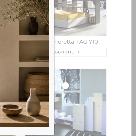
Y05
Siloma Cameretta TAG Y10
LEGGI TUTTO