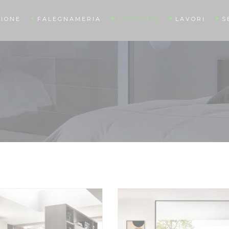
IONE
FALEGNAMERIA
PRODOTTI
LAVORI
S