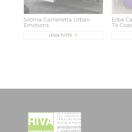
Siloma Cameretta Urban
Erba C
Emotions
To Coast
LEGGI TUTTO