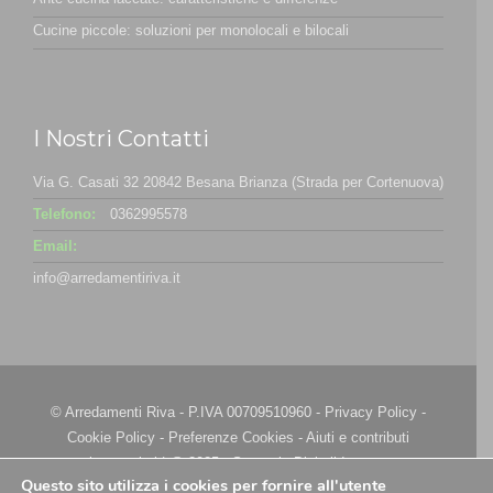
Cucine piccole: soluzioni per monolocali e bilocali
I Nostri Contatti
Via G. Casati 32 20842 Besana Brianza (Strada per Cortenuova)
Telefono:
0362995578
Email:
info@arredamentiriva.it
© Arredamenti Riva - P.IVA 00709510960 -
Privacy Policy
-
Cookie Policy
-
Preferenze Cookies
-
Aiuti e contributi
riconosciuti
| @ 2025 - Strategie Digitali Innovea
Questo sito utilizza i cookies per fornire all'utente