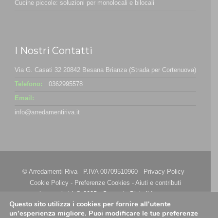
Cucine piccole: soluzioni per monolocali e bilocali
I Nostri Contatti
Via G. Casati 32 20842 Besana Brianza (Strada per Cortenuova)
Telefono:
0362995578
Email:
info@arredamentiriva.it
© Arredamenti Riva - P.IVA 00709510960 -
Privacy Policy
-
Cookie Policy
-
Preferenze Cookies
-
Aiuti e contributi
riconosciuti
| @ 2025 - Strategie Digitali Innovea
Questo sito utilizza i cookies per fornire all'utente
un'esperienza migliore. Puoi modificare le tue preferenze