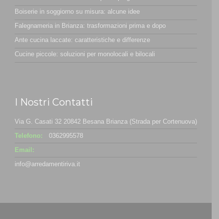
Boiserie in soggiorno su misura: alcune idee
Falegnameria in Brianza: trasformazioni prima e dopo
Ante cucina laccate: caratteristiche e differenze
Cucine piccole: soluzioni per monolocali e bilocali
I Nostri Contatti
Via G. Casati 32 20842 Besana Brianza (Strada per Cortenuova)
Telefono:
0362995578
Email:
info@arredamentiriva.it