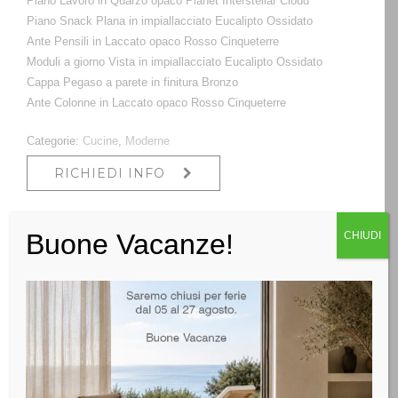
Piano Lavoro in Quarzo opaco Planet Interstellar Cloud
Piano Snack Plana in impiallacciato Eucalipto Ossidato
Ante Pensili in Laccato opaco Rosso Cinqueterre
Moduli a giorno Vista in impiallacciato Eucalipto Ossidato
Cappa Pegaso a parete in finitura Bronzo
Ante Colonne in Laccato opaco Rosso Cinqueterre
Categorie:
Cucine
,
Moderne
RICHIEDI INFO
Descrizione
Buone Vacanze!
CHIUDI
Descrizione
Frame una cucina con un sofisticato mix di suggestioni
vintage e proporzioni classiche. Il fulcro della cucina è
rappresentato dalla struttura metallica a telaio che ospita
la cappa, un elemento centrale del progetto in quanto