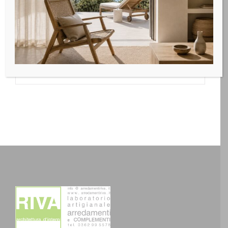
contribuisce a definire quello spirito “industrial” ma allo
stesso tempo professionale dell’ambiente. Un progetto
dalla caratteristica classica declinata in veste
contemporanea, grazie all’anta telaio con apertura con
gola, garanzia di pulizia estetica e identità senza tempo.