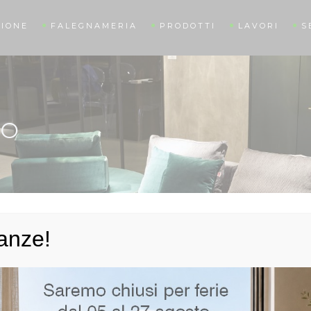
IONE
FALEGNAMERIA
PRODOTTI
LAVORI
S
RO
anze!
 vendita di mobili e arredamento,
con la collaborazione di Unioncamere
equità e certezza nei confronti dei