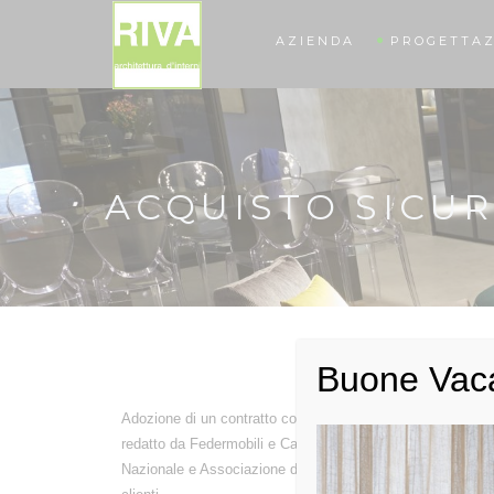
AZIENDA
PROGETTAZ
ACQUISTO SICU
Buone Vac
Adozione di un contratto conforme al Contratto Tipo per la
redatto da Federmobili e Camera di Commercio di Milano, 
Nazionale e Associazione dei Consumatori, che garantisce 