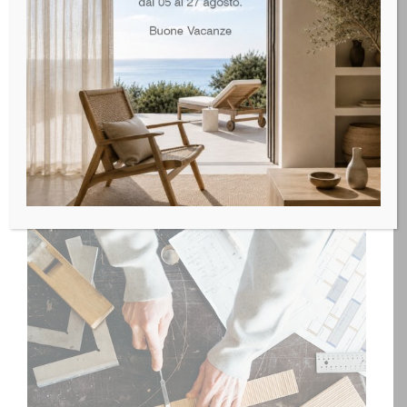
L’Angolo Bar
03
Anche tu stai pensando di arricchire la tua casa
con un angolo bar? Ebbene si, La cucina con
NOV
angolo bar è una soluzione per ricreare l’atmosfera
del classico bancone...
LEGGI TUTTO