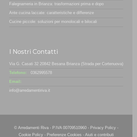
Falegnameria in Brianza: trasformazioni prima e dopo
Ante cucina laccate: caratteristiche e differenze
Cucine piccole: soluzioni per monolocali e bilocali
I Nostri Contatti
Via G. Casati 32 20842 Besana Brianza (Strada per Cortenuova)
Telefono:
0362995578
Email:
info@arredamentiriva.it
© Arredamenti Riva - P.IVA 00709510960 -
Privacy Policy
-
Cookie Policy
-
Preferenze Cookies
-
Aiuti e contributi