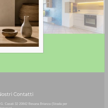
Nostri Contatti
 G. Casati 32 20842 Besana Brianza (Strada per