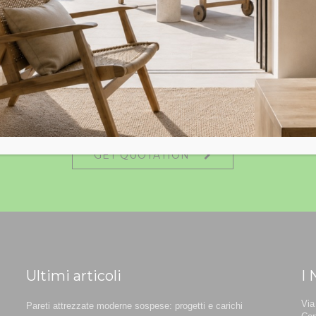
GET QUOTATION
Ultimi articoli
I 
Via
Pareti attrezzate moderne sospese: progetti e carichi